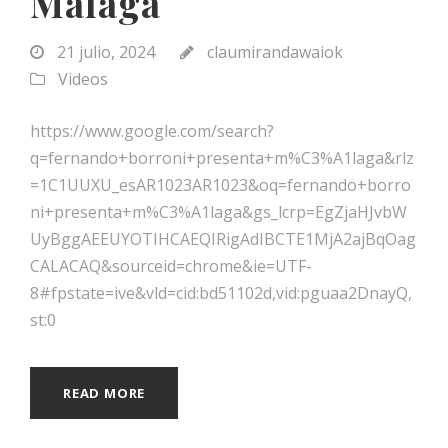
Málaga
21 julio, 2024
claumirandawaiok
Videos
https://www.google.com/search?
q=fernando+borroni+presenta+m%C3%A1laga&rlz
=1C1UUXU_esAR1023AR1023&oq=fernando+borro
ni+presenta+m%C3%A1laga&gs_lcrp=EgZjaHJvbW
UyBggAEEUYOTIHCAEQIRigAdIBCTE1MjA2ajBqOag
CALACAQ&sourceid=chrome&ie=UTF-
8#fpstate=ive&vld=cid:bd51102d,vid:pguaa2DnayQ,
st:0
READ MORE